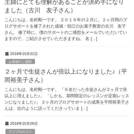
主婦にとても理解があることが決め手になり
ました（古川 友子さん）
こんにちは、名村剛一です。 ２０１６年の２月に、２ヶ月間のブ
ログサポートを修了された成城・狛江のお菓子教室の古川 友子
さん。 修了時に、僕のサポートのご感想をメールでいただいてい
ますので、ご紹介させていただきますね。 名 […]
2018年10月31日
お客様のご感想
２ヶ月で生徒さんが倍以上になりました♪（平
岡裕美子さん）
こんにちは、名村剛一です。 「６名だった生徒さんが２ヶ月で倍
以上に増えました♪」 「しかも、期間限定のレッスンが定期レッス
ンになりました♪」 ２ヶ月のブログサポートの成果を平岡裕美子さ
んは、次のように語ってくださっていま […]
2018年10月26日
アメブロのコツ