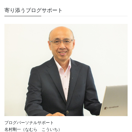
稿
ペ
ペ
ペ
の
寄り添うブログサポート
ー
ー
ー
ペ
ジ
ジ
ジ
ー
ジ
送
り
ブログパーソナルサポート
名村剛一（なむら こういち）