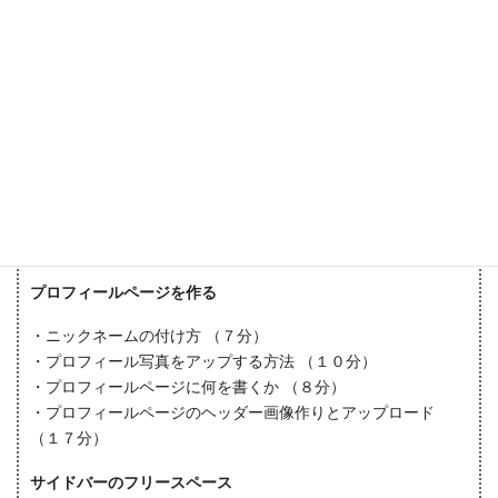
ペイパル（クレジットカード支払）の使い方
・ペイパルに商品を登録する方法 （１３分）
・ペイパルの分割払の設定方法 （７分）
申込みフォームの作り方
・申込みフォームの作り方（項目編集） （１８分）
・申込みフォームの作り方（環境設定） （８分）
・申込みフォームの作り方（デザイン変更・コード表示）
（４分）
プロフィールページを作る
・ニックネームの付け方 （７分）
・プロフィール写真をアップする方法 （１０分）
・プロフィールページに何を書くか （８分）
・プロフィールページのヘッダー画像作りとアップロード
（１７分）
サイドバーのフリースペース