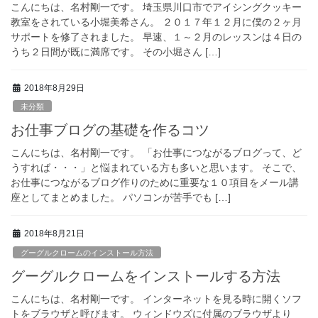
こんにちは、名村剛一です。 埼玉県川口市でアイシングクッキー
教室をされている小堀美希さん。 ２０１７年１２月に僕の２ヶ月
サポートを修了されました。 早速、１～２月のレッスンは４日の
うち２日間が既に満席です。 その小堀さん […]
2018年8月29日
未分類
お仕事ブログの基礎を作るコツ
こんにちは、名村剛一です。 「お仕事につながるブログって、ど
うすれば・・・」と悩まれている方も多いと思います。 そこで、
お仕事につながるブログ作りのために重要な１０項目をメール講
座としてまとめました。 パソコンが苦手でも […]
2018年8月21日
グーグルクロームのインストール方法
グーグルクロームをインストールする方法
こんにちは、名村剛一です。 インターネットを見る時に開くソフ
トをブラウザと呼びます。 ウィンドウズに付属のブラウザより