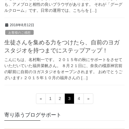
も、アメブロと相性の良いブラウザがあります。 それが「グーグ
ルクローム」です。日常の運用では、こちらを […]
2018年8月12日
お客様のご感想
生徒さんを集める力をつけたら、自前のヨガ
スタジオを持つまでにステップアップ！
こんにちは、名村剛一です。 ２０１５年の秋にサポートをさせて
いただいていた福井菜帆さん。 ８月２１日に、奈良の橿原神宮前
の駅前に自前のヨガスタジオをオープンされます。 おめでとうご
ざいます♪ ２０１５年１０月の福井さんの […]
投
固
固
固
固
«
1
2
3
4
»
稿
定
定
定
定
ペ
ペ
ペ
ペ
の
寄り添うブログサポート
ー
ー
ー
ー
ペ
ジ
ジ
ジ
ジ