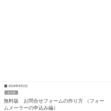
３回目は「環境設定」です。 今回も、手順どおり行えば、簡単で
す。 初めての方は、こちらからご覧ください。 １、「環境設定」
をクリックします。 ２、「公開設定」の […]
2018年9月2日
未分類
無料版 お問合せフォームの作り方 （フォー
ムメーラー 入力項目編集編）
こんにちは、名村剛一です。 フォームメーラーの無料版にログイ
ンできるようになりましたか？ 無料版 お問合せフォームの作り
方の次はフォームの作成です。 その最初の「入力項目編集」の方
法を順にご説明しますね。 １、フォームメ […]
2018年9月2日
未分類
無料版 お問合せフォームの作り方 （フォー
ムメーラーの申込み編）