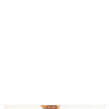
アメブロのコツ
前の記事
お客様の声を枠で囲む方法
2018年8月8日
グーグルクロームのインストール
次の記事
方法
グーグルクロームをインストー
ルする方法
2018年8月21日
寄り添うブログサポート